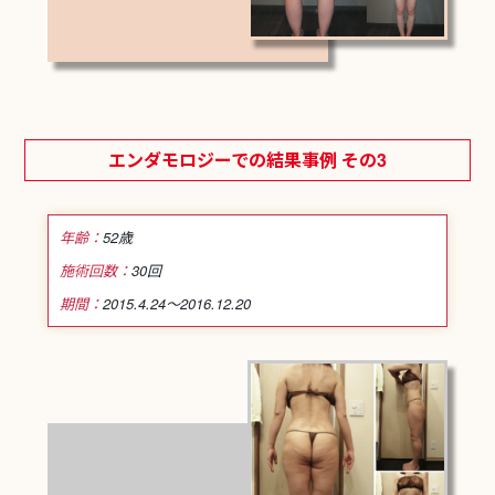
エンダモロジーでの結果事例 その3
年齢：
52歳
施術回数：
30回
期間：
2015.4.24～
2016.12.20